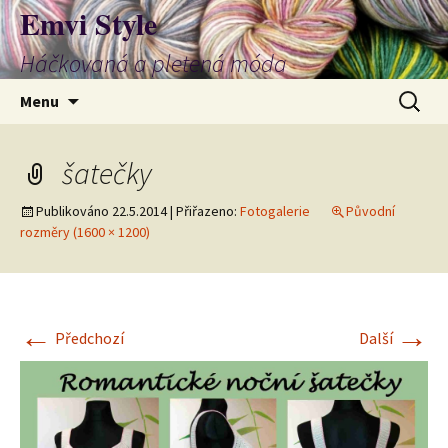
Emvi Style
Háčkovaná a pletená móda
Přejít
Vyhledá
Menu
k
obsahu
webu
šatečky
Publikováno
22.5.2014
| Přiřazeno:
Fotogalerie
Původní
rozměry (1600 × 1200)
←
→
Předchozí
Další