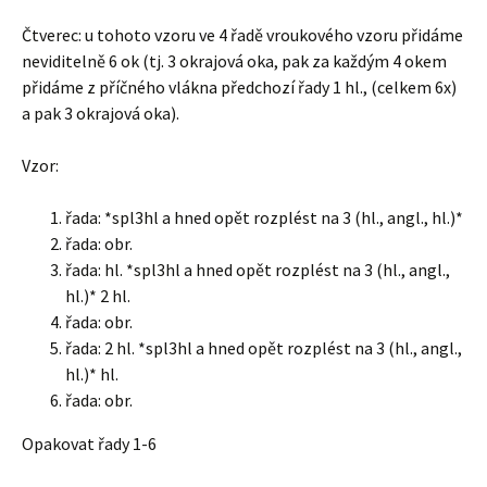
Čtverec: u tohoto vzoru ve 4 řadě vroukového vzoru přidáme
neviditelně 6 ok (tj. 3 okrajová oka, pak za každým 4 okem
přidáme z příčného vlákna předchozí řady 1 hl., (celkem 6x)
a pak 3 okrajová oka).
Vzor:
řada: *spl3hl a hned opět rozplést na 3 (hl., angl., hl.)*
řada: obr.
řada: hl. *spl3hl a hned opět rozplést na 3 (hl., angl.,
hl.)* 2 hl.
řada: obr.
řada: 2 hl. *spl3hl a hned opět rozplést na 3 (hl., angl.,
hl.)* hl.
řada: obr.
Opakovat řady 1-6