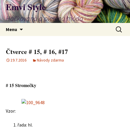
Emvi Style
Háčkovaná a pletená móda
Přejít
Vyhledá
Menu
k
obsahu
webu
Čtverce # 15, # 16, #17
19.7.2016
Návody zdarma
15 Stromečky
#
Vzor:
řada: hl.