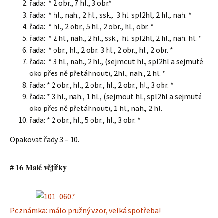
řada: * 2 obr., 7 hl., 3 obr.*
řada: * hl., nah., 2 hl., ssk., 3 hl. spl2hl, 2 hl., nah. *
řada: * hl., 2 obr., 5 hl., 2 obr., hl., obr. *
řada: * 2 hl., nah., 2 hl., ssk., hl. spl2hl, 2 hl., nah. hl. *
řada: * obr., hl., 2 obr. 3 hl., 2 obr., hl., 2 obr. *
řada: * 3 hl., nah., 2 hl., (sejmout hl., spl2hl a sejmuté
oko přes ně přetáhnout), 2hl., nah., 2 hl. *
řada: * 2 obr., hl., 2 obr., hl., 2 obr., hl., 3 obr. *
řada: * 3 hl., nah., 1 hl., (sejmout hl., spl2hl a sejmuté
oko přes ně přetáhnout), 1 hl., nah., 2 hl.
řada: * 2 obr., hl., 5 obr., hl., 3 obr. *
Opakovat řady 3 – 10.
16 Malé vějířky
#
Poznámka: málo pružný vzor, velká spotřeba!