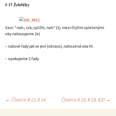
17 Žebříčky
#
Vzor: *nah., ssk, spl2hl, nah.* (tj. mezi čtyřmi spletenými
oky nahazujeme 2x)
– rubové řady jak se jeví (obrace), nahozená oka hl.
– opakujeme 2 řady
←
Čtverce # 13, # 14
Čtverce # 18, # 19, #20
→
Navigace